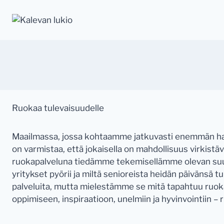
Siirry
sisältöön
Ruokaa tulevaisuudelle
Maailmassa, jossa kohtaamme jatkuvasti enemmän haas
on varmistaa, että jokaisella on mahdollisuus virkist
ruokapalveluna tiedämme tekemisellämme olevan suur
yritykset pyörii ja miltä senioreista heidän päivänsä
palveluita, mutta mielestämme se mitä tapahtuu ruoka
oppimiseen, inspiraatioon, unelmiin ja hyvinvointiin – 