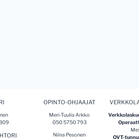
RI
OPINTO-OHJAAJAT
VERKKOL
unen
Meri-Tuulia Arkko
Verkkolaskuo
 309
050 5750 793
Operaatt
Mes
Niina Pesonen
HTORI
OVT-tunnu