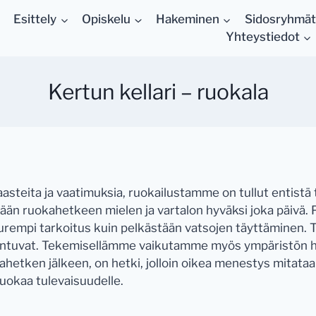
Esittely
Opiskelu
Hakeminen
Sidosryhmät
Yhteystiedot
Kertun kellari – ruokala
teita ja vaatimuksia, ruokailustamme on tullut entist
ävään ruokahetkeen mielen ja vartalon hyväksi joka päivä
empi tarkoitus kuin pelkästään vatsojen täyttäminen. 
 tuntuvat. Tekemisellämme vaikutamme myös ympäristön hyv
hetken jälkeen, on hetki, jolloin oikea menestys mitata
ruokaa tulevaisuudelle.