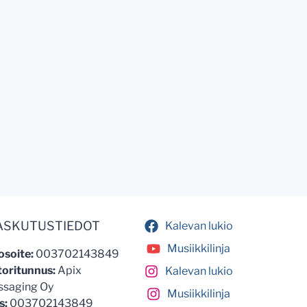
ASKUTUSTIEDOT
Kalevan lukio
Musiikkilinja
soite:
003702143849
oritunnus:
Apix
Kalevan lukio
saging Oy
Musiikkilinja
s:
003702143849