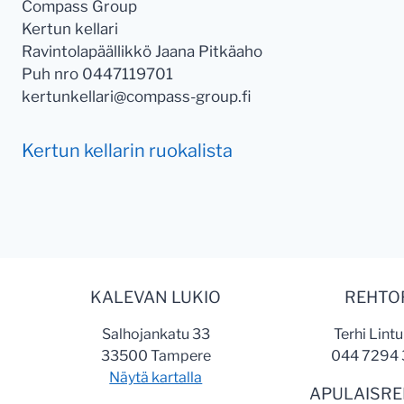
Compass Group
Kertun kellari
Ravintolapäällikkö Jaana Pitkäaho
Puh nro 0447119701
kertunkellari@compass-group.fi
Kertun kellarin ruokalista
KALEVAN LUKIO
REHTO
Salhojankatu 33
Terhi Lint
33500 Tampere
044 7294
Näytä kartalla
APULAISRE