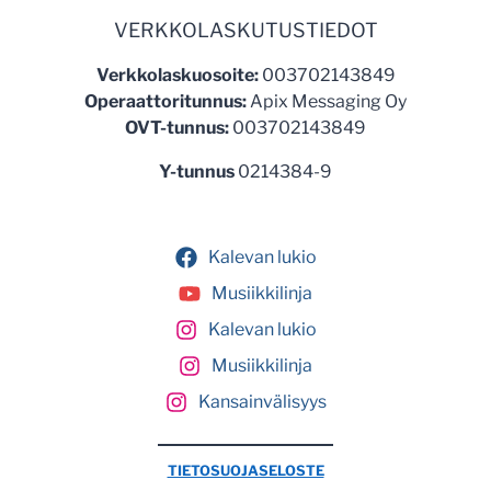
VERKKOLASKUTUSTIEDOT
Verkkolaskuosoite:
003702143849
Operaattoritunnus:
Apix Messaging Oy
OVT-tunnus:
003702143849
Y-tunnus
0214384-9
Kalevan lukio
Musiikkilinja
Kalevan lukio
Musiikkilinja
Kansainvälisyys
TIETOSUOJASELOSTE