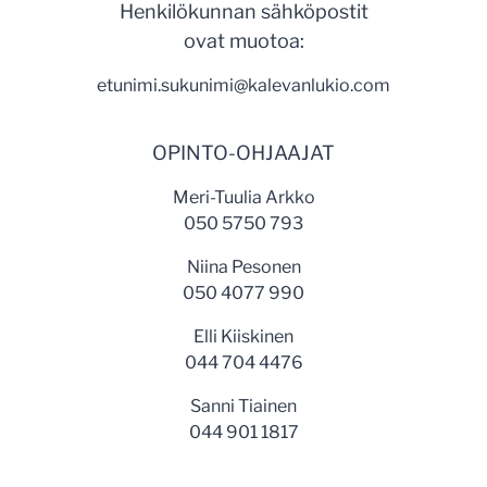
Henkilökunnan sähköpostit
ovat muotoa:
etunimi.sukunimi@kalevanlukio.com
OPINTO-OHJAAJAT
Meri-Tuulia Arkko
050 5750 793
Niina Pesonen
050 4077 990
Elli Kiiskinen
044 704 4476
Sanni Tiainen
044 901 1817