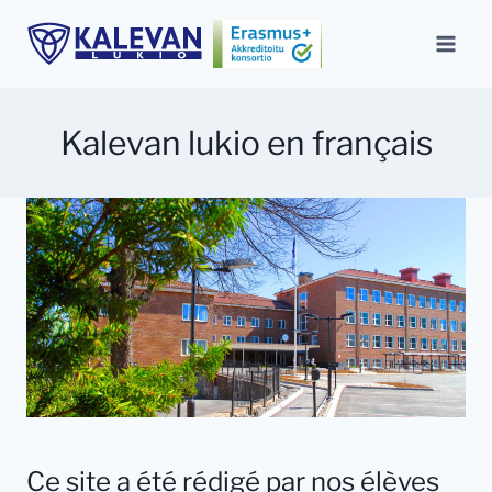
Siirry
sisältöön
Kalevan lukio en français
Ce site a été rédigé par nos élèves