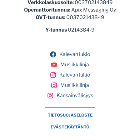
Verkkolaskuosoite:
003702143849
Operaattoritunnus:
Apix Messaging Oy
OVT-tunnus:
003702143849
Y-tunnus
0214384-9
Kalevan lukio
Musiikkilinja
Kalevan lukio
Musiikkilinja
Kansainvälisyys
TIETOSUOJASELOSTE
EVÄSTEKÄYTÄNTÖ