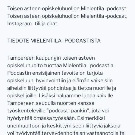
Toisen asteen opiskeluhuollon Mielentila -podcast
Toisen asteen opiskeluhuollon Mielentila -podcast,
Instagram- tili ja chat
TIEDOTE MIELENTILA -PODCASTISTA
Tampereen kaupungin toisen asteen
opiskeluhuolto tuottaa Mielentila –podcastia.
Podcastin ensisijainen tavoite on tarjota
opiskeluun, hyvinvointiin ja elämän vaikeisiin
aiheisiin liittyvää pohdintaa ja tietoa nuorille ja
opiskelijoille. Lisäksi haluamme luoda kaikille
Tampereen seudulla nuorten kanssa
työskenteleville ”podcast -pankin”, jota voi
hyödyntää omassa työssään. Esimerkiksi
unenhuoltoon ja keskittymiseen liittyviä jaksoja
voi hyödyntää terveydenhoitajan vastaanotolla tai