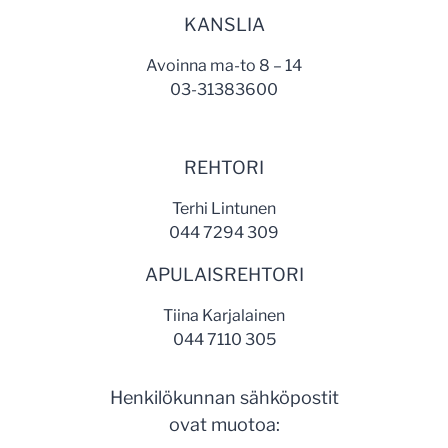
KANSLIA
Avoinna ma-to 8 – 14
03-31383600
REHTORI
Terhi Lintunen
044 7294 309
APULAISREHTORI
Tiina Karjalainen
044 7110 305
Henkilökunnan sähköpostit
ovat muotoa: