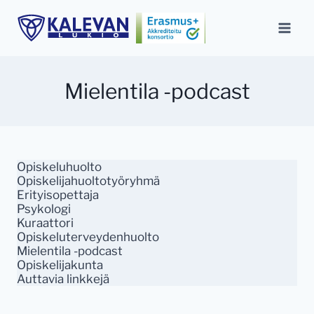
Siirry
sisältöön
Mielentila -podcast
Opiskeluhuolto
Opiskelijahuoltotyöryhmä
Erityisopettaja
Psykologi
Kuraattori
Opiskeluterveydenhuolto
Mielentila -podcast
Opiskelijakunta
Auttavia linkkejä