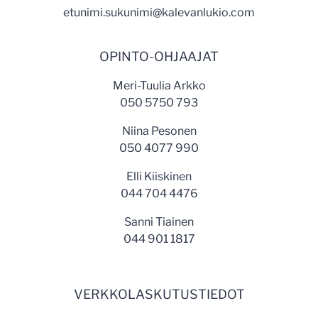
etunimi.sukunimi@kalevanlukio.com
OPINTO-OHJAAJAT
Meri-Tuulia Arkko
050 5750 793
Niina Pesonen
050 4077 990
Elli Kiiskinen
044 704 4476
Sanni Tiainen
044 901 1817
VERKKOLASKUTUSTIEDOT