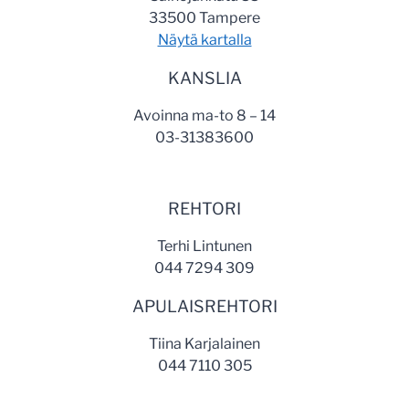
33500 Tampere
Näytä kartalla
KANSLIA
Avoinna ma-to 8 – 14
03-31383600
REHTORI
Terhi Lintunen
044 7294 309
APULAISREHTORI
Tiina Karjalainen
044 7110 305