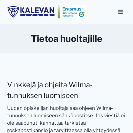
Siirry
sisältöön
Tietoa huoltajille
Vinkkejä ja ohjeita Wilma-
tunnuksen luomiseen
Uuden opiskelijan huoltaja saa ohjeen Wilma-
tunnuksen luomiseen sähköpostitse. Jos viestiä ei
ole saapunut, kannattaa tarkistaa
roskapostikansio ja tarvittaessa olla yhteydessä