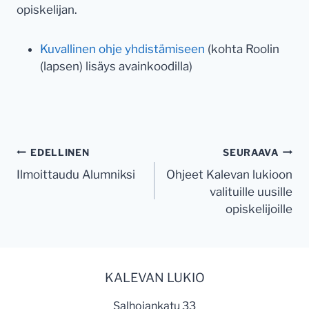
opiskelijan.
Kuvallinen ohje yhdistämiseen
(kohta Roolin
(lapsen) lisäys avainkoodilla)
Artikkelien
EDELLINEN
SEURAAVA
Ilmoittaudu Alumniksi
Ohjeet Kalevan lukioon
selaus
valituille uusille
opiskelijoille
KALEVAN LUKIO
Salhojankatu 33