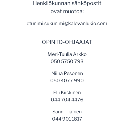
Henkilökunnan sähköpostit
ovat muotoa:
etunimi.sukunimi@kalevanlukio.com
OPINTO-OHJAAJAT
Meri-Tuulia Arkko
050 5750 793
Niina Pesonen
050 4077 990
Elli Kiiskinen
044 704 4476
Sanni Tiainen
044 901 1817