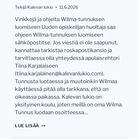
Tekijä
Kalevan lukio
11.6.2026
Vinkkejä ja ohjeita Wilma-tunnuksen
luomiseen Uuden opiskelijan huoltaja saa
ohjeen Wilma-tunnuksen luomiseen
sähköpostitse. Jos viestiä ei ole saapunut,
kannattaa tarkistaa roskapostikansio ja
tarvittaessa olla yhteydessä apulaisrehtori
Tiina Karjalaiseen
(tiina.karjalainen@kalevanlukio.com).
Tunnusta luotaessa ja muutoinkin Wilmaa
käyttäessä pitää olla tarkkana, että on
oikeassa paikassa. Kalevan lukio on
yksityinen koulu, joten meillä on oma Wilma.
Tunnus luodaan osoitteessa…
TIETOA
LUE LISÄÄ
HUOLTAJILLE