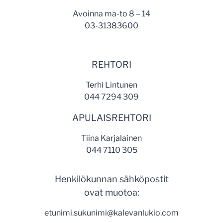
Avoinna ma-to 8 – 14
03-31383600
REHTORI
Terhi Lintunen
044 7294 309
APULAISREHTORI
Tiina Karjalainen
044 7110 305
Henkilökunnan sähköpostit
ovat muotoa:
etunimi.sukunimi@kalevanlukio.com