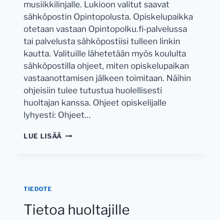
musiikkilinjalle. Lukioon valitut saavat
sähköpostin Opintopolusta. Opiskelupaikka
otetaan vastaan Opintopolku.fi-palvelussa
tai palvelusta sähköpostiisi tulleen linkin
kautta. Valituille lähetetään myös koululta
sähköpostilla ohjeet, miten opiskelupaikan
vastaanottamisen jälkeen toimitaan. Näihin
ohjeisiin tulee tutustua huolellisesti
huoltajan kanssa. Ohjeet opiskelijalle
lyhyesti: Ohjeet…
OHJEET
LUE LISÄÄ
KALEVAN
LUKIOON
VALITUILLE
UUSILLE
OPISKELIJOILLE
TIEDOTE
Tietoa huoltajille