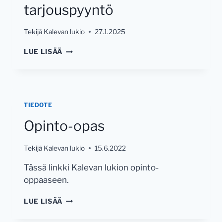
tarjouspyyntö
Tekijä
Kalevan lukio
27.1.2025
KALEVAN
LUE LISÄÄ
LUKIO
TILOJA
VUOKRATAAN
ULKOPUOLISILLE
TOIMIJOILLE
TIEDOTE
–
TEE
Opinto-opas
TARJOUSPYYNTÖ
Tekijä
Kalevan lukio
15.6.2022
Tässä linkki Kalevan lukion opinto-
oppaaseen.
OPINTO-
LUE LISÄÄ
OPAS