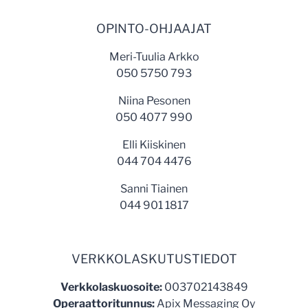
OPINTO-OHJAAJAT
Meri-Tuulia Arkko
050 5750 793
Niina Pesonen
050 4077 990
Elli Kiiskinen
044 704 4476
Sanni Tiainen
044 901 1817
VERKKOLASKUTUSTIEDOT
Verkkolaskuosoite:
003702143849
Operaattoritunnus:
Apix Messaging Oy